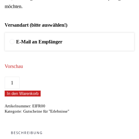
möchten.
Versandart (bitte auswählen!)
E-Mail an Empfänger
Vorschau
Eiffelturm
De
In den Warenkorb
Luxe
Frühstück
Artikelnummer:
EIFR00
Kategorie:
Gutscheine für "Erlebnisse"
Menge
BESCHREIBUNG