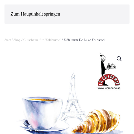
MENÜ
Zum Hauptinhalt springen
Start
/
Shop
/
Gutscheine für "Erlebnisse"
/ Eiffelturm De Luxe Frühstück