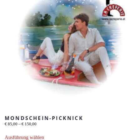
MONDSCHEIN-PICKNICK
Preisspanne:
€
85,00
–
€
150,00
€ 85,00
Dieses
bis
Ausführung wählen
Produkt
€ 150,00