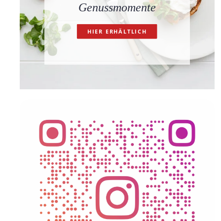
Genussmomente
HIER ERHÄLTLICH