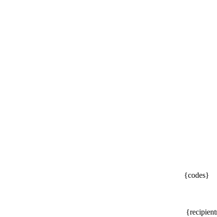
{codes}
{recipien